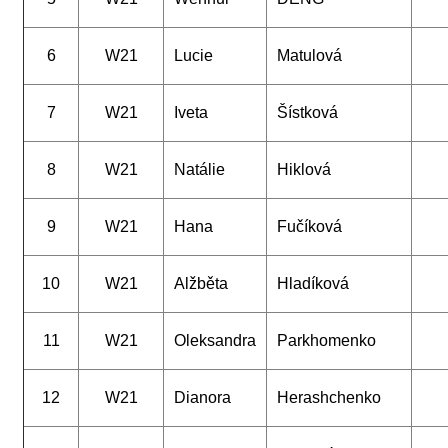
6
W21
Lucie
Matulová
7
W21
Iveta
Šístková
8
W21
Natálie
Hiklová
9
W21
Hana
Fučíková
10
W21
Alžběta
Hladíková
11
W21
Oleksandra
Parkhomenko
12
W21
Dianora
Herashchenko