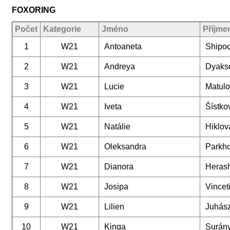
FOXORING
Počet
Kategorie
Jméno
Příjme
1
W21
Antoaneta
Shipo
2
W21
Andreya
Dyaks
3
W21
Lucie
Matul
4
W21
Iveta
Šístko
5
W21
Natálie
Hiklov
6
W21
Oleksandra
Parkh
7
W21
Dianora
Heras
8
W21
Josipa
Vincet
9
W21
Lilien
Juhás
10
W21
Kinga
Surány