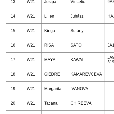
13
W21
Josipa
Vincetić
9A
14
W21
Lilien
Juhász
HA
15
W21
Kinga
Surányi
16
W21
RISA
SATO
JA
JA9
17
W21
MAYA
KAWAI
31
18
W21
GIEDRE
KAMAREVCEVA
19
W21
Margarita
IVANOVA
20
W21
Tatiana
CHIREEVA