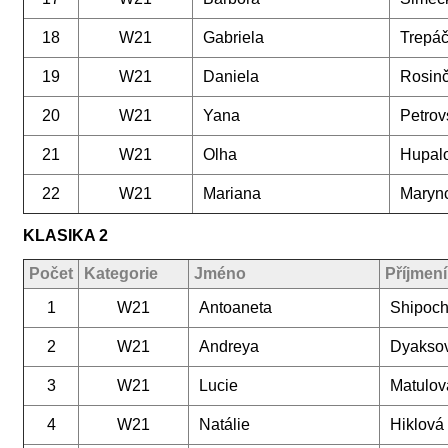
18
W21
Gabriela
Trepá
19
W21
Daniela
Rosin
20
W21
Yana
Petrov
21
W21
Olha
Hupal
22
W21
Mariana
Maryn
KLASIKA 2
Počet
Kategorie
Jméno
Příjmení
1
W21
Antoaneta
Shipoc
2
W21
Andreya
Dyakso
3
W21
Lucie
Matulov
4
W21
Natálie
Hiklová