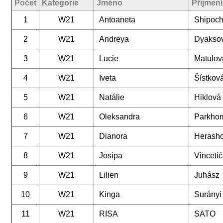
Počet
Kategorie
Jméno
Příjmení
1
W21
Antoaneta
Shipoc
2
W21
Andreya
Dyakso
3
W21
Lucie
Matulov
4
W21
Iveta
Šístkov
5
W21
Natálie
Hiklová
6
W21
Oleksandra
Parkho
7
W21
Dianora
Herash
8
W21
Josipa
Vincetić
9
W21
Lilien
Juhász
10
W21
Kinga
Surányi
11
W21
RISA
SATO