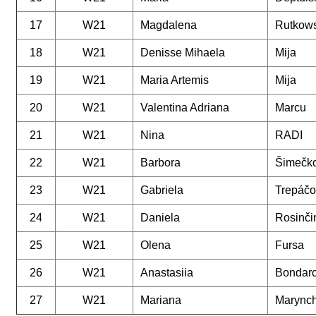
17
W21
Magdalena
Rutkow
18
W21
Denisse Mihaela
Mija
19
W21
Maria Artemis
Mija
20
W21
Valentina Adriana
Marcu
21
W21
Nina
RADI
22
W21
Barbora
Šimečk
23
W21
Gabriela
Trepáč
24
W21
Daniela
Rosinči
25
W21
Olena
Fursa
26
W21
Anastasiia
Bondar
27
W21
Mariana
Marync