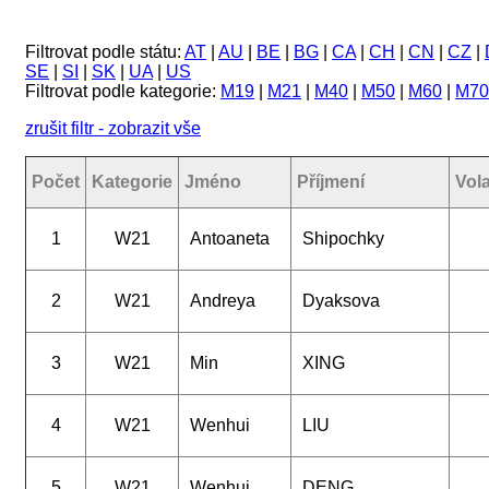
Filtrovat podle státu:
AT
|
AU
|
BE
|
BG
|
CA
|
CH
|
CN
|
CZ
|
SE
|
SI
|
SK
|
UA
|
US
Filtrovat podle kategorie:
M19
|
M21
|
M40
|
M50
|
M60
|
M70
zrušit filtr - zobrazit vše
Počet
Kategorie
Jméno
Příjmení
Vol
1
W21
Antoaneta
Shipochky
2
W21
Andreya
Dyaksova
3
W21
Min
XING
4
W21
Wenhui
LIU
5
W21
Wenhui
DENG