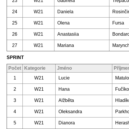
23
W21
Gabriela
Trepáč
24
W21
Daniela
Rosinči
25
W21
Olena
Fursa
26
W21
Anastasiia
Bondar
27
W21
Mariana
Marync
SPRINT
Počet
Kategorie
Jméno
Příjme
1
W21
Lucie
Matul
2
W21
Hana
Fučík
3
W21
Alžběta
Hladík
4
W21
Oleksandra
Parkh
5
W21
Dianora
Heras