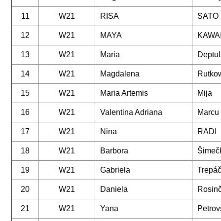
11
W21
RISA
SATO
12
W21
MAYA
KAWA
13
W21
Maria
Deptul
14
W21
Magdalena
Rutko
15
W21
Maria Artemis
Mija
16
W21
Valentina Adriana
Marcu
17
W21
Nina
RADI
18
W21
Barbora
Šimeč
19
W21
Gabriela
Trepá
20
W21
Daniela
Rosin
21
W21
Yana
Petrov