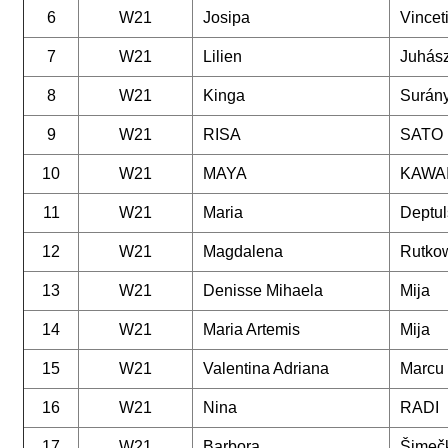
6
W21
Josipa
Vincet
7
W21
Lilien
Juhás
8
W21
Kinga
Surány
9
W21
RISA
SATO
10
W21
MAYA
KAWA
11
W21
Maria
Deptul
12
W21
Magdalena
Rutko
13
W21
Denisse Mihaela
Mija
14
W21
Maria Artemis
Mija
15
W21
Valentina Adriana
Marcu
16
W21
Nina
RADI
17
W21
Barbora
Šimeč