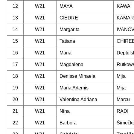
12
W21
MAYA
KAWAI
13
W21
GIEDRE
KAMAR
14
W21
Margarita
IVANO
15
W21
Tatiana
CHIRE
16
W21
Maria
Deptuls
17
W21
Magdalena
Rutkow
18
W21
Denisse Mihaela
Mija
19
W21
Maria Artemis
Mija
20
W21
Valentina Adriana
Marcu
21
W21
Nina
RADI
22
W21
Barbora
Šimečk