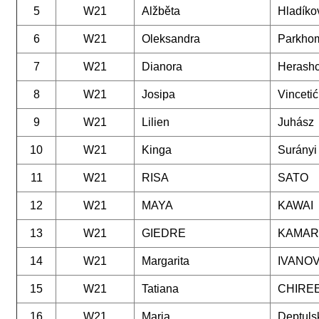
5
W21
Alžběta
Hladíko
6
W21
Oleksandra
Parkho
7
W21
Dianora
Herash
8
W21
Josipa
Vincetić
9
W21
Lilien
Juhász
10
W21
Kinga
Surányi
11
W21
RISA
SATO
12
W21
MAYA
KAWAI
13
W21
GIEDRE
KAMAR
14
W21
Margarita
IVANO
15
W21
Tatiana
CHIRE
16
W21
Maria
Deptuls