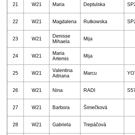
21
W21
Maria
Deptulska
SP
22
W21
Magdalena
Rutkowska
SP
Denisse
23
W21
Mija
Mihaela
Maria
24
W21
Mija
Artemis
Valentina
25
W21
Marcu
YO
Adriana
26
W21
Nina
RADI
S5
27
W21
Barbora
Šimečková
28
W21
Gabriela
Trepáčová